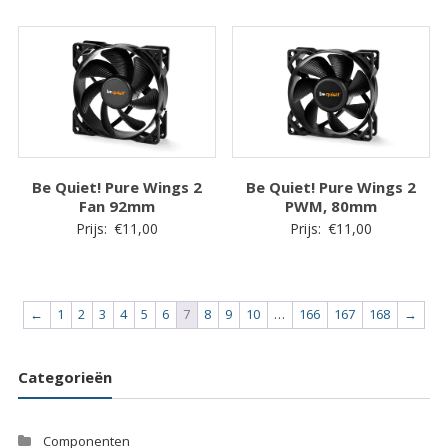
Be Quiet! Pure Wings 2
Be Quiet! Pure Wings 2
Fan 92mm
PWM, 80mm
Prijs:
€
11,00
Prijs:
€
11,00
←
1
2
3
4
5
6
7
8
9
10
…
166
167
168
→
Categorieën
Componenten