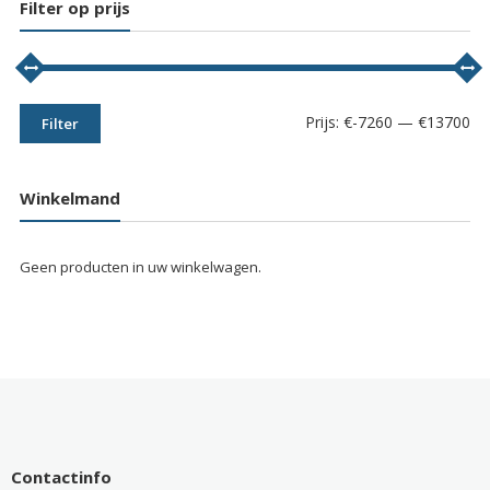
Filter op prijs
Min
Max
Prijs:
€-7260
—
€13700
Filter
prij
prij
Winkelmand
Geen producten in uw winkelwagen.
Contactinfo