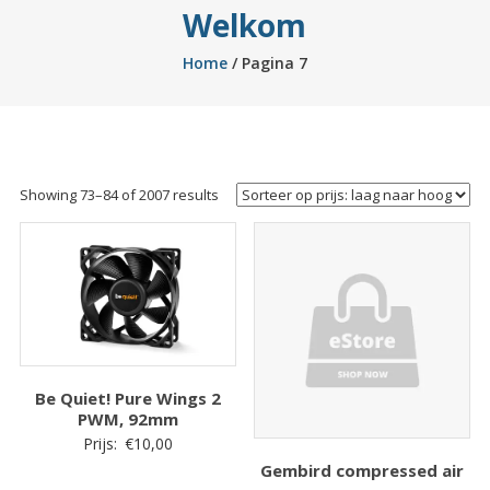
Welkom
Home
/ Pagina 7
Sorted
Showing 73–84 of 2007 results
by
price:
low
to
high
Be Quiet! Pure Wings 2
PWM, 92mm
Prijs:
€
10,00
Gembird compressed air