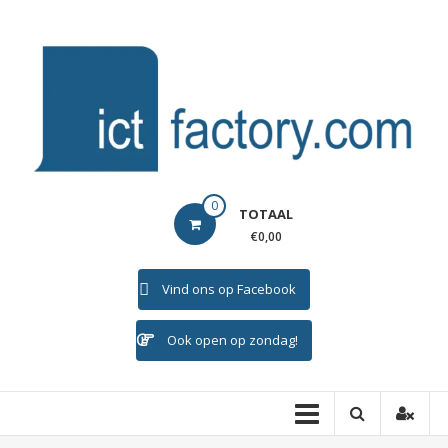
Ga
naar
de
inhoud
ICTFACTORY
0
TOTAAL
Welkom
€0,00
Vind ons op Facebook
Ook open op zondag!