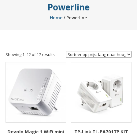
Powerline
Home
/ Powerline
Sorted
Showing 1–12 of 17 results
by
price:
low
to
high
TP-Link TL-PA7017P KIT
Devolo Magic 1 WiFi mini