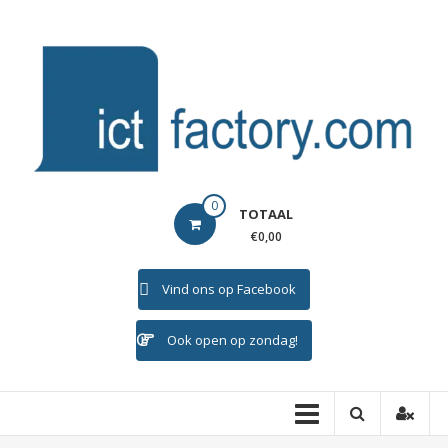
Ga
naar
de
inhoud
ICTFACTORY
0
TOTAAL
Welkom
€0,00
Vind ons op Facebook
Ook open op zondag!