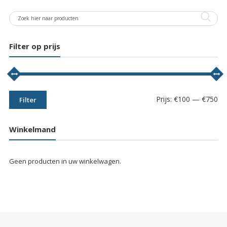
Filter op prijs
Min
Max
Prijs:
€100
—
€750
Filter
prij
prij
Winkelmand
Geen producten in uw winkelwagen.