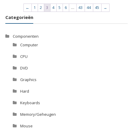
←
1
2
3
4
5
6
…
43
44
45
→
Categorieën
Componenten
Computer
CPU
DVD
Graphics
Hard
Keyboards
Memory/Geheugen
Mouse