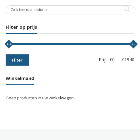
Filter op prijs
Min
Max
Prijs:
€0
—
€1940
Filter
prij
prij
Winkelmand
Geen producten in uw winkelwagen.