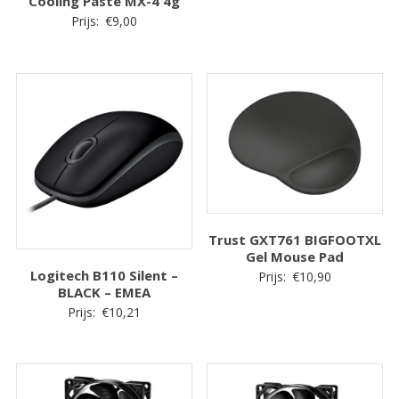
Cooling Paste MX-4 4g
Prijs:
€
9,00
Trust GXT761 BIGFOOTXL
Gel Mouse Pad
Logitech B110 Silent –
Prijs:
€
10,90
BLACK – EMEA
Prijs:
€
10,21