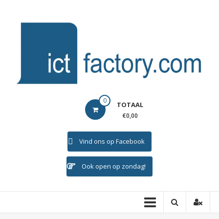
Ga
naar
de
inhoud
ICTFACTORY
0
TOTAAL
Welkom
€0,00
Vind ons op Facebook
Ook open op zondag!