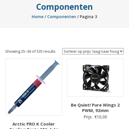
Componenten
Home
/
Componenten
/ Pagina 3
Sorted
Showing 25–36 of 535 results
by
price:
low
to
high
Be Quiet! Pure Wings 2
PWM, 92mm
Prijs:
€
10,00
Arctic PRO K Cooler