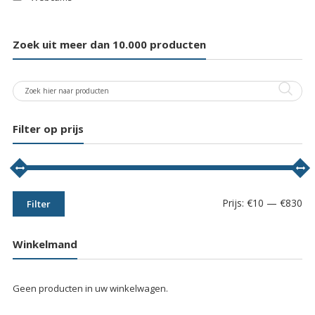
Zoek uit meer dan 10.000 producten
Filter op prijs
Min
Max
Prijs:
€10
—
€830
Filter
prij
prij
Winkelmand
Geen producten in uw winkelwagen.