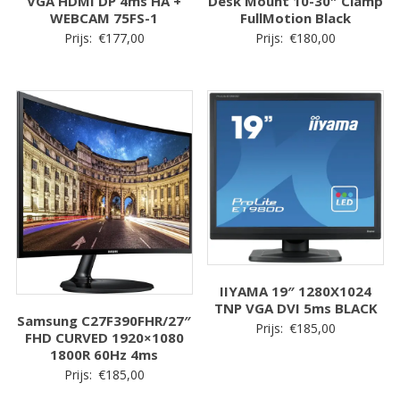
VGA HDMI DP 4ms HA +
Desk Mount 10-30″ Clamp
WEBCAM 75FS-1
FullMotion Black
Prijs:
€
177,00
Prijs:
€
180,00
IIYAMA 19″ 1280X1024
TNP VGA DVI 5ms BLACK
Samsung C27F390FHR/27″
Prijs:
€
185,00
FHD CURVED 1920×1080
1800R 60Hz 4ms
Prijs:
€
185,00