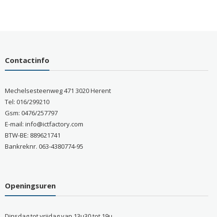
Contactinfo
Mechelsesteenweg 471 3020 Herent
Tel: 016/299210
Gsm: 0476/257797
E-mail: info@ictfactory.com
BTW-BE: 889621741
Bankreknr. 063-4380774-95
Openingsuren
Dinsdag tot vrijdag van 13u30 tot 19u