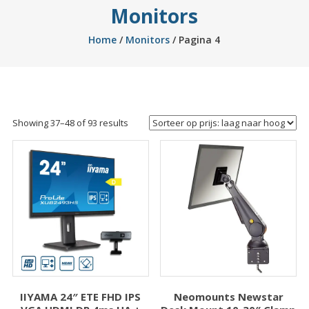
Monitors
Home
/
Monitors
/ Pagina 4
Sorted
Showing 37–48 of 93 results
by
price:
low
to
high
IIYAMA 24″ ETE FHD IPS
Neomounts Newstar