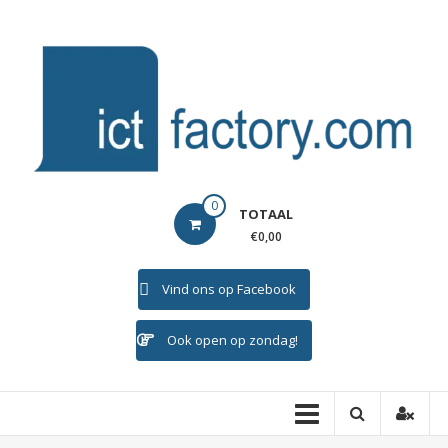
Ga
naar
de
inhoud
ICTFACTORY
0
TOTAAL
Welkom
€0,00
Vind ons op Facebook
Ook open op zondag!