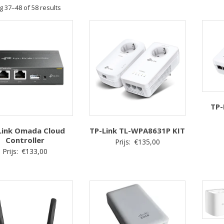
Sorted
 37–48 of 58 results
by
price:
low
to
high
TP-
Link Omada Cloud
TP-Link TL-WPA8631P KIT
Controller
Prijs:
€
135,00
Prijs:
€
133,00