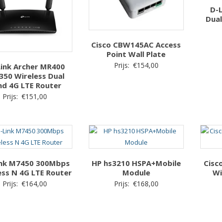
D-
Dua
Cisco CBW145AC Access
Point Wall Plate
Prijs:
€
154,00
Link Archer MR400
350 Wireless Dual
nd 4G LTE Router
Prijs:
€
151,00
ink M7450 300Mbps
HP hs3210 HSPA+Mobile
Cisc
ess N 4G LTE Router
Module
Wi
Prijs:
€
164,00
Prijs:
€
168,00