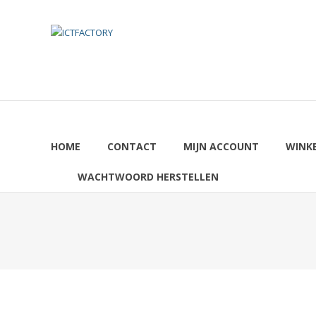
Ga
naar
ICTFACTORY
de
inhoud
Welkom
HOME
CONTACT
MIJN ACCOUNT
WINK
WACHTWOORD HERSTELLEN