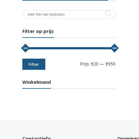
Filter op prijs
Min.
Max.
Prijs:
€20
—
€950
Filter
prijs
prijs
Winkelmand
Contactinfo
Opening