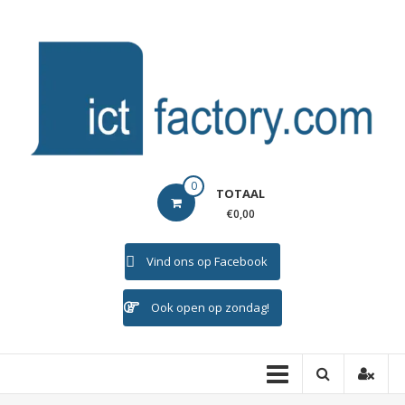
Ga
naar
de
inhoud
ICTFACTORY
0
TOTAAL
Welkom
€0,00
Vind ons op Facebook
Ook open op zondag!