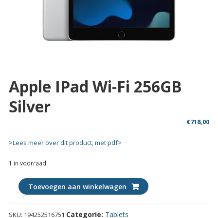
Apple IPad Wi-Fi 256GB
Silver
€
718,00
>Lees meer over dit product, met pdf>
1 in voorraad
Apple
Toevoegen aan winkelwagen
iPad
Wi-
Categorie:
Tablets
SKU:
194252516751
Fi