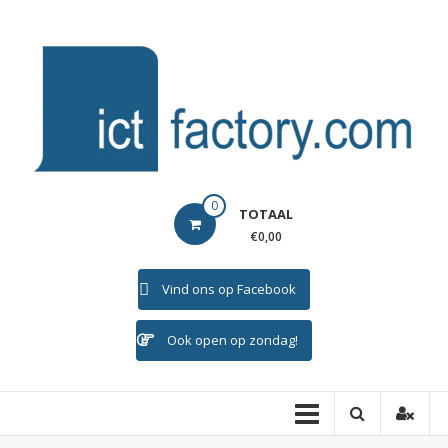
Ga
naar
de
inhoud
ICTFACTORY
0
TOTAAL
Welkom
€0,00
Vind ons op Facebook
Ook open op zondag!