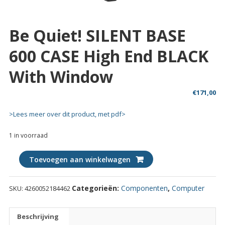
Be Quiet! SILENT BASE
600 CASE High End BLACK
With Window
€
171,00
>Lees meer over dit product, met pdf>
1 in voorraad
Be
Toevoegen aan winkelwagen
Quiet!
SILENT
Categorieën:
Componenten
,
Computer
SKU:
4260052184462
BASE
600
CASE
Beschrijving
High