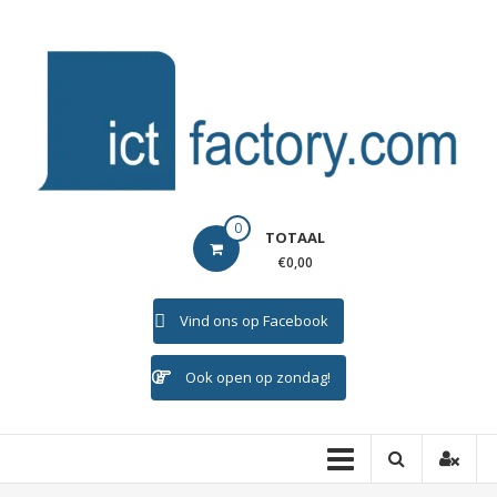
Ga
naar
de
inhoud
ICTFACTORY
0
TOTAAL
Welkom
€0,00
Vind ons op Facebook
Ook open op zondag!