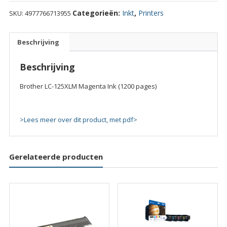
125XLM
Categorieën:
Inkt
,
Printers
SKU:
4977766713955
Magenta
Ink
(1200
Beschrijving
pages)
quantity
Beschrijving
Brother LC-125XLM Magenta Ink (1200 pages)
>Lees meer over dit product, met pdf>
Gerelateerde producten