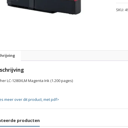
1280X
SKU:
4
Magen
Ink
(1.200
pages)
quanti
hrijving
schrijving
ther LC-1280XLM Magenta Ink (1.200 pages)
es meer over dit product, met pdf>
ateerde producten