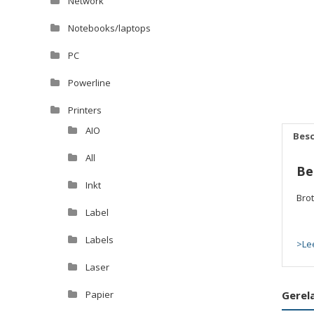
Network
Notebooks/laptops
PC
Powerline
Printers
AIO
Besc
All
Be
Inkt
Bro
Label
Labels
>Le
Laser
Gerel
Papier