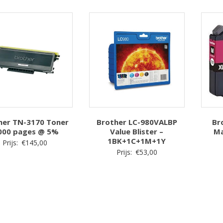
her TN-3170 Toner
Brother LC-980VALBP
Br
000 pages @ 5%
Value Blister –
Ma
1BK+1C+1M+1Y
Prijs:
€
145,00
Prijs:
€
53,00