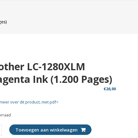
es)
other LC-1280XLM
genta Ink (1.200 Pages)
€
26,00
meer over dit product, met pdf>
orraad
r
Toevoegen aan winkelwagen