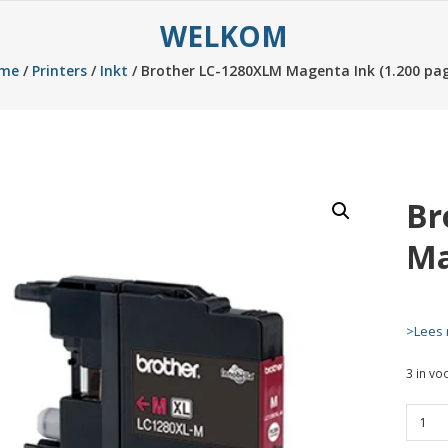
WELKOM
me
/
Printers
/
Inkt
/ Brother LC-1280XLM Magenta Ink (1.200 pag
Br
Ma
>Lees 
3 in vo
Brothe
LC-