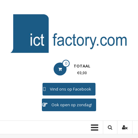
Ga
naar
de
inhoud
ICTFACTORY
0
TOTAAL
Welkom
€0,00
Vind ons op Facebook
Ook open op zondag!