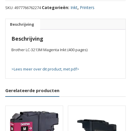
3213M
Categorieën:
Inkt
,
Printers
SKU:
4977766762274
Magenta
Inkt
(400
Beschrijving
pages)
quantity
Beschrijving
Brother LC-3213M Magenta Inkt (400 pages)
>Lees meer over dit product, met pdf>
Gerelateerde producten