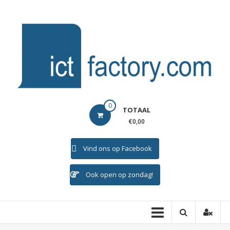
Ga
naar
de
inhoud
ICTFACTORY
0
TOTAAL
Welkom
€0,00
Vind ons op Facebook
Ook open op zondag!