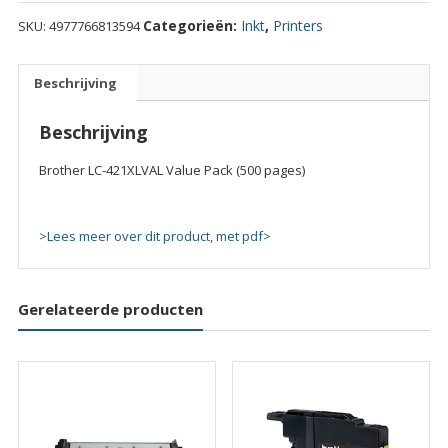
421XLVAL
Categorieën:
Inkt
,
Printers
SKU:
4977766813594
Value
Pack
(500
Beschrijving
pages)
quantity
Beschrijving
Brother LC-421XLVAL Value Pack (500 pages)
>Lees meer over dit product, met pdf>
Gerelateerde producten