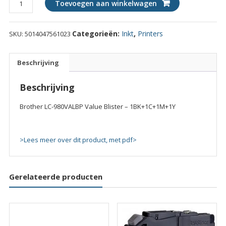
Toevoegen aan winkelwagen
LC-
980VALBP
Categorieën:
Inkt
,
Printers
SKU:
5014047561023
Value
Blister
-
Beschrijving
1BK+1C+1M+1Y
quantity
Beschrijving
Brother LC-980VALBP Value Blister – 1BK+1C+1M+1Y
>Lees meer over dit product, met pdf>
Gerelateerde producten