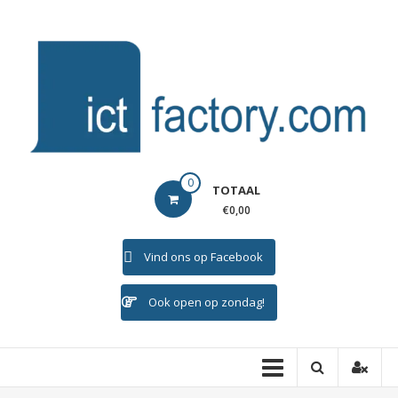
Ga
naar
de
inhoud
ICTFACTORY
0
TOTAAL
Welkom
€0,00
Vind ons op Facebook
Ook open op zondag!