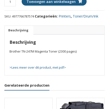
Toevoegen aan winkelwagen
TN-
247M
Categorieën:
Printers
,
Toner/Drum/Ink
SKU:
4977766787574
Magenta
Toner
(2300
Beschrijving
pages)
quantity
Beschrijving
Brother TN-247M Magenta Toner (2300 pages)
>Lees meer over dit product, met pdf>
Gerelateerde producten