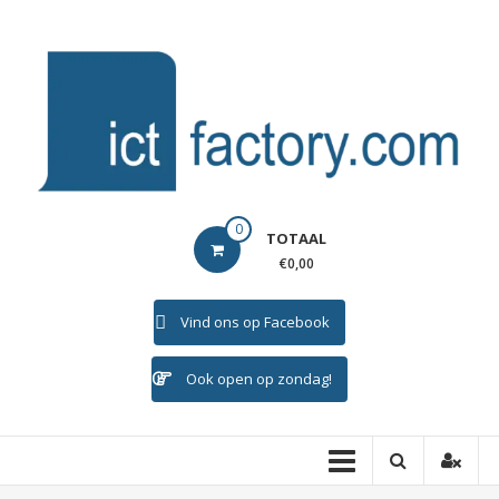
Ga
naar
de
inhoud
ICTFACTORY
0
TOTAAL
Welkom
€0,00
Vind ons op Facebook
Ook open op zondag!