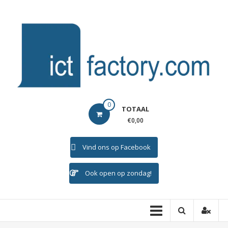
Ga
naar
de
inhoud
ICTFACTORY
0
TOTAAL
Welkom
€0,00
Vind ons op Facebook
Ook open op zondag!