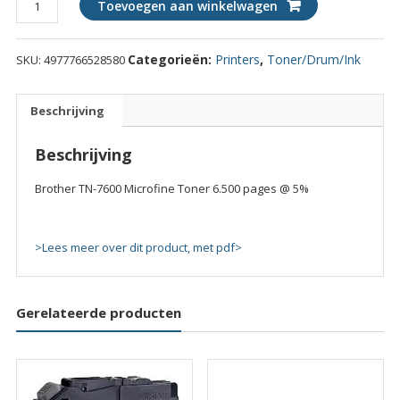
Toevoegen aan winkelwagen
TN-
7600
Categorieën:
Printers
,
Toner/Drum/Ink
SKU:
4977766528580
Microfine
Toner
6.500
Beschrijving
pages
@
Beschrijving
5%
quantity
Brother TN-7600 Microfine Toner 6.500 pages @ 5%
>Lees meer over dit product, met pdf>
Gerelateerde producten