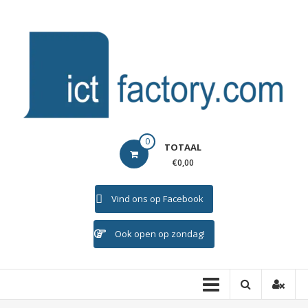
Ga
naar
de
inhoud
ICTFACTORY
0
TOTAAL
Welkom
€0,00
Vind ons op Facebook
Ook open op zondag!