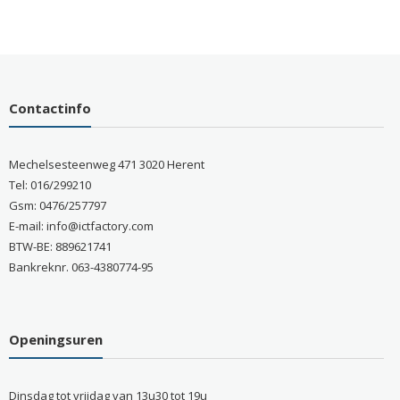
Contactinfo
Mechelsesteenweg 471 3020 Herent
Tel: 016/299210
Gsm: 0476/257797
E-mail: info@ictfactory.com
BTW-BE: 889621741
Bankreknr. 063-4380774-95
Openingsuren
Dinsdag tot vrijdag van 13u30 tot 19u