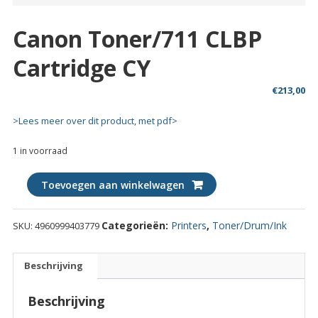
Canon Toner/711 CLBP
Cartridge CY
€
213,00
>Lees meer over dit product, met pdf>
1 in voorraad
Canon
Toevoegen aan winkelwagen
Toner/711
CLBP
Categorieën:
Printers
,
Toner/Drum/Ink
SKU:
4960999403779
Cartridge
CY
quantity
Beschrijving
Beschrijving