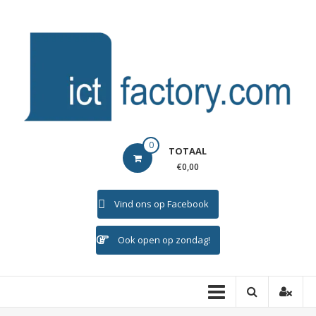
Ga
naar
de
inhoud
ICTFACTORY
0
TOTAAL
Welkom
€0,00
Vind ons op Facebook
Ook open op zondag!