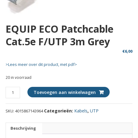
EQUIP ECO Patchcable
Cat.5e F/UTP 3m Grey
€
6,00
>Lees meer over dit product, met pdf>
20 in voorraad
EQUIP
Toevoegen aan winkelwagen
ECO
Patchcable
Categorieën:
Kabels
,
UTP
SKU:
4015867143964
Cat.5e
F/UTP
3m
Beschrijving
grey