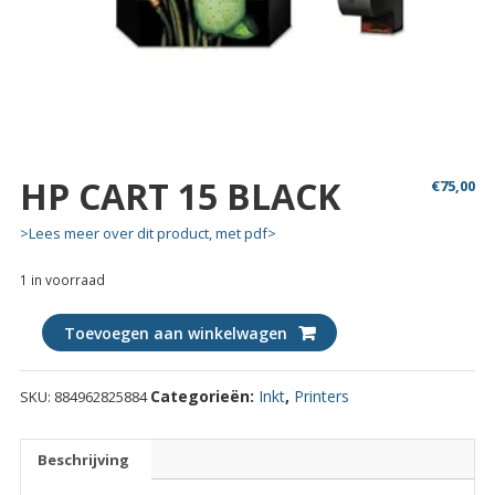
HP CART 15 BLACK
€
75,00
>Lees meer over dit product, met pdf>
1 in voorraad
HP
Toevoegen aan winkelwagen
CART
15
Categorieën:
Inkt
,
Printers
SKU:
884962825884
BLACK
quantity
Beschrijving