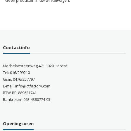
Geen producten in uw winkelwagen.
Contactinfo
Mechelsesteenweg 471 3020 Herent
Tel: 016/299210
Gsm: 0476/257797
E-mail: info@ictfactory.com
BTW-BE: 889621741
Bankreknr. 063-4380774-95
Openingsuren