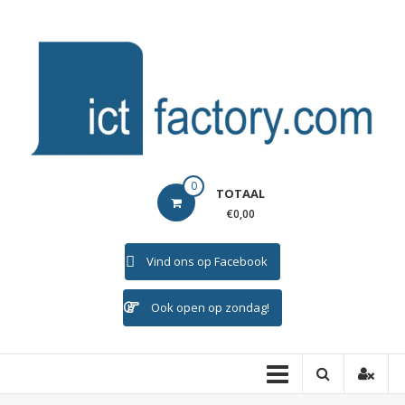
Ga
naar
de
inhoud
ICTFACTORY
0
TOTAAL
Welkom
€0,00
Vind ons op Facebook
Ook open op zondag!