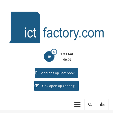
Ga
naar
de
inhoud
ICTFACTORY
0
TOTAAL
Welkom
€0,00
Vind ons op Facebook
Ook open op zondag!