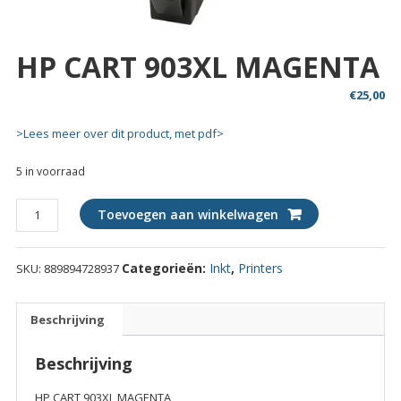
HP CART 903XL MAGENTA
€
25,00
>Lees meer over dit product, met pdf>
5 in voorraad
HP
Toevoegen aan winkelwagen
CART
903XL
Categorieën:
Inkt
,
Printers
SKU:
889894728937
MAGENTA
quantity
Beschrijving
Beschrijving
HP CART 903XL MAGENTA