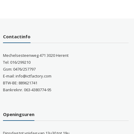
Contactinfo
Mechelsesteenweg 471 3020 Herent
Tel: 016/299210
Gsm: 0476/257797
E-mail: info@ictfactory.com
BTW-BE: 889621741
Bankreknr. 063-4380774-95
Openingsuren
Dinsdag tot vrijdag van 13u30 tot 19u