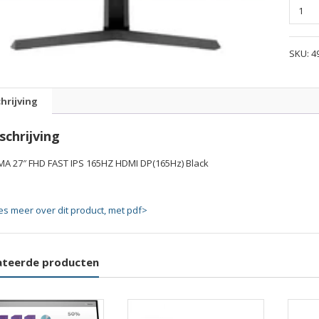
IIYAMA
27"
FHD
SKU:
4
FAST
IPS
165HZ
hrijving
HDMI
DP(165
schrijving
Black
quanti
AMA 27″ FHD FAST IPS 165HZ HDMI DP(165Hz) Black
es meer over dit product, met pdf>
ateerde producten