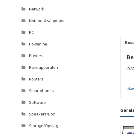
Network
Notebooks/laptops
PC
Besc
Powerline
Printers
Be
Randapparaten
IIY
Routers
>Le
Smartphones
Software
Gerel
Speakers/Box
Storage/Opslag