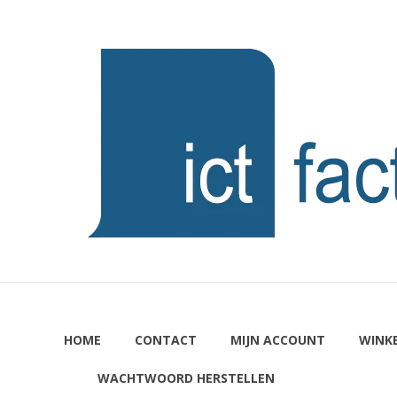
Ga
naar
ICTFACTORY
de
inhoud
Welkom
HOME
CONTACT
MIJN ACCOUNT
WINK
WACHTWOORD HERSTELLEN