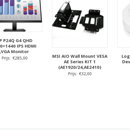
P P24Q G4 QHD
0×1440 IPS HDMI
,VGA Monitor
MSI AIO Wall Mount VESA
Log
Prijs:
€
285,00
AE Series KIT 1
Dev
(AE1920/24,AE2410)
Prijs:
€
32,00