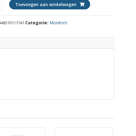
Toevoegen aan winkelwagen
Categorie:
Monitors
948570117741
Hz)
ty