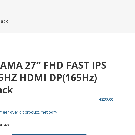
lack
YAMA 27″ FHD FAST IPS
5HZ HDMI DP(165Hz)
ack
€
237,00
meer over dit product, met pdf>
orraad