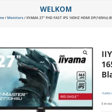
WELKOM
me
/
Monitors
/ IIYAMA 27″ FHD FAST IPS 165HZ HDMI DP(165Hz) B
II
16
Bl
>Lees 
5 in vo