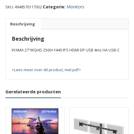
2560x1440
Categorie:
Monitors
SKU:
4948570117932
IPS
HDMI
DP
Beschrijving
USB
4ms
Beschrijving
HA
USB-
IIYAMA 27″WQHD 2560×1440 IPS HDMI DP USB 4ms HA USB-C
C
quantity
>Lees meer over dit product, met pdf>
Gerelateerde producten