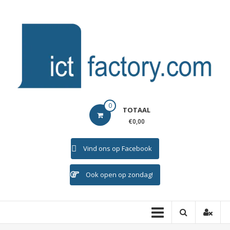
Ga
naar
de
inhoud
ICTFACTORY
0
TOTAAL
Welkom
€0,00
Vind ons op Facebook
Ook open op zondag!