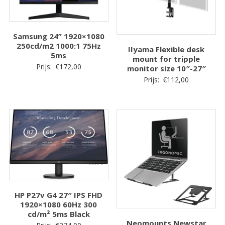
Samsung 24” 1920×1080
250cd/m2 1000:1 75Hz
IIyama Flexible desk
5ms
mount for tripple
Prijs:
€
172,00
monitor size 10″-27″
Prijs:
€
112,00
HP P27v G4 27″ IPS FHD
1920×1080 60Hz 300
cd/m² 5ms Black
Neomounts Newstar