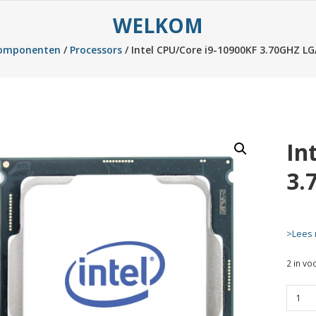
WELKOM
omponenten
/
Processors
/ Intel CPU/Core i9-10900KF 3.70GHZ L
In
3.
>Lees 
2 in vo
Intel
CPU/C