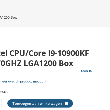
GA1200 Box
tel CPU/Core I9-10900KF
70GHZ LGA1200 Box
€
435,00
meer over dit product, met pdf>
orraad
Toevoegen aan winkelwagen
ore