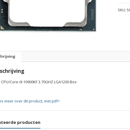
i9-
SKU:
5
10900K
3.70G
LGA12
Box
quanti
hrijving
schrijving
el CPU/Core i9-10900KF 3.70GHZ LGA1200 Box
es meer over dit product, met pdf>
ateerde producten