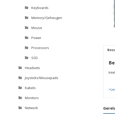
Keyboards
Memory/Geheugen
Mouse
Power
Processors
Besc
SSD
Be
Headsets
Int
Joysticks/Mousepads
Kabels
>Le
Monitors
Gerel
Network