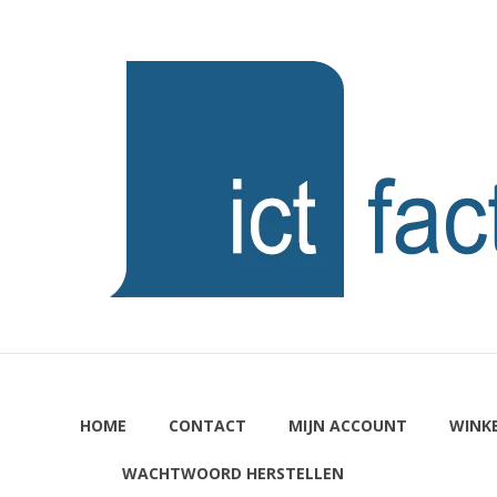
Ga
naar
ICTFACTORY
de
inhoud
Welkom
HOME
CONTACT
MIJN ACCOUNT
WINK
WACHTWOORD HERSTELLEN