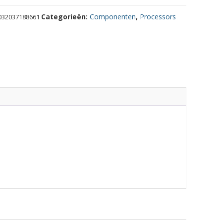
Categorieën:
Componenten
,
Processors
032037188661
F
HZ
00
ty