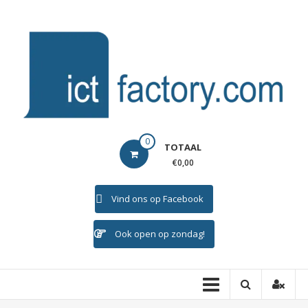
Ga
naar
de
inhoud
ICTFACTORY
0
TOTAAL
Welkom
€0,00
Vind ons op Facebook
Ook open op zondag!