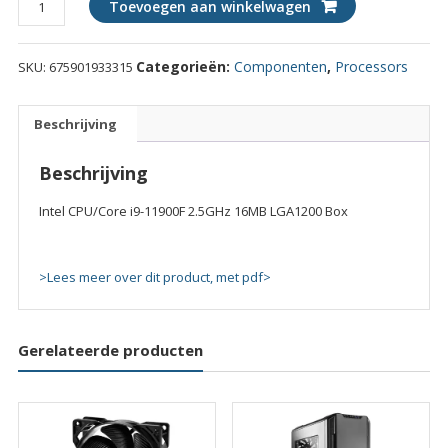
Toevoegen aan winkelwagen
CPU/Core
i9-
Categorieën:
Componenten
,
Processors
SKU:
675901933315
11900F
2.5GHz
16MB
Beschrijving
LGA1200
Box
Beschrijving
quantity
Intel CPU/Core i9-11900F 2.5GHz 16MB LGA1200 Box
>Lees meer over dit product, met pdf>
Gerelateerde producten