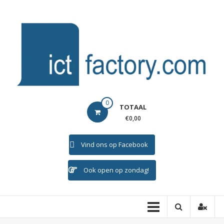
Ga
naar
de
inhoud
ICTFACTORY
0
TOTAAL
Welkom
€0,00
Vind ons op Facebook
Ook open op zondag!