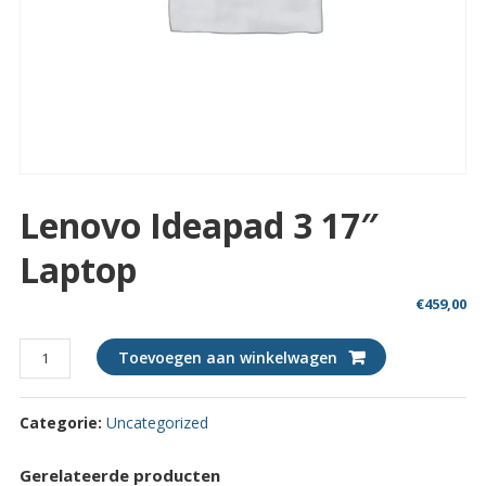
Lenovo Ideapad 3 17″
Laptop
€
459,00
Lenovo
Toevoegen aan winkelwagen
Ideapad
3
Categorie:
Uncategorized
17"
laptop
quantity
Gerelateerde producten