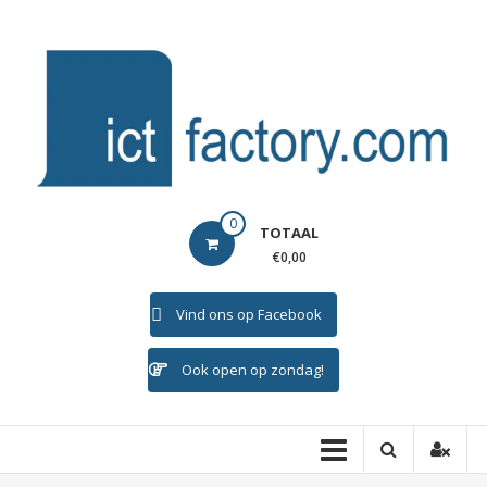
Ga
naar
de
inhoud
ICTFACTORY
0
TOTAAL
Welkom
€0,00
Vind ons op Facebook
Ook open op zondag!