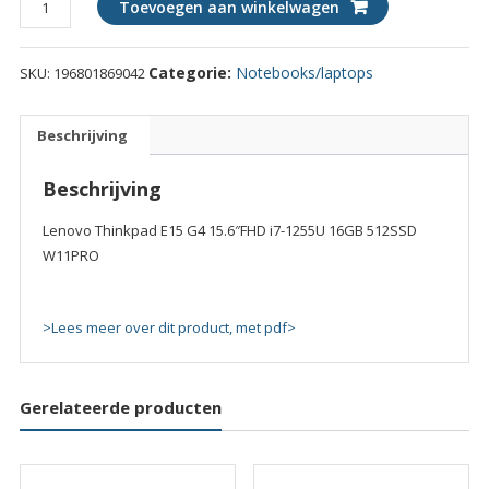
Toevoegen aan winkelwagen
Thinkpad
E15
Categorie:
Notebooks/laptops
SKU:
196801869042
G4
15.6"FHD
i7-
Beschrijving
1255U
16GB
Beschrijving
512SSD
W11PRO
Lenovo Thinkpad E15 G4 15.6″FHD i7-1255U 16GB 512SSD
quantity
W11PRO
>Lees meer over dit product, met pdf>
Gerelateerde producten