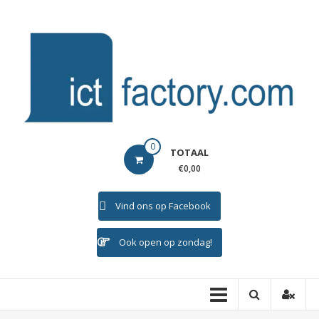
Ga
naar
de
inhoud
ICTFACTORY
0
TOTAAL
Welkom
€0,00
Vind ons op Facebook
Ook open op zondag!