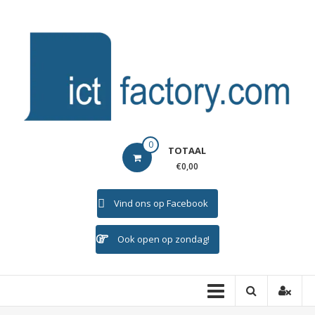
Ga
naar
de
inhoud
ICTFACTORY
0
TOTAAL
Welkom
€0,00
Vind ons op Facebook
Ook open op zondag!