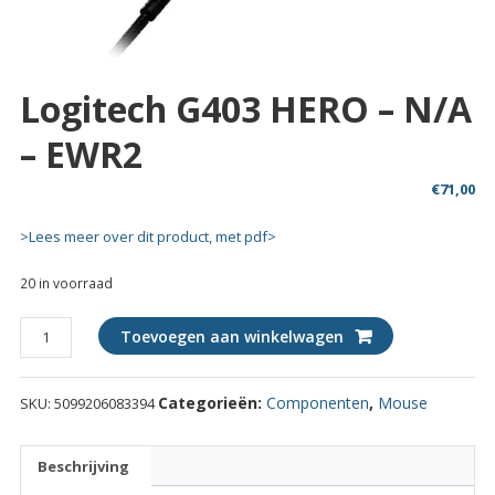
Logitech G403 HERO – N/A
– EWR2
€
71,00
>Lees meer over dit product, met pdf>
20 in voorraad
Logitech
Toevoegen aan winkelwagen
G403
HERO
Categorieën:
Componenten
,
Mouse
SKU:
5099206083394
-
N/A
-
Beschrijving
EWR2