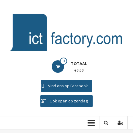
Ga
naar
de
inhoud
ICTFACTORY
0
TOTAAL
Welkom
€0,00
Vind ons op Facebook
Ook open op zondag!