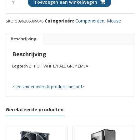
Toevoegen aan winkelwagen
LIFT
OFFWHITE/PALE
Categorieën:
Componenten
,
Mouse
SKU:
5099206099845
GREY
EMEA
quantity
Beschrijving
Beschrijving
Logitech LIFT OFFWHITE/PALE GREY EMEA
>Lees meer over dit product, met pdf>
Gerelateerde producten