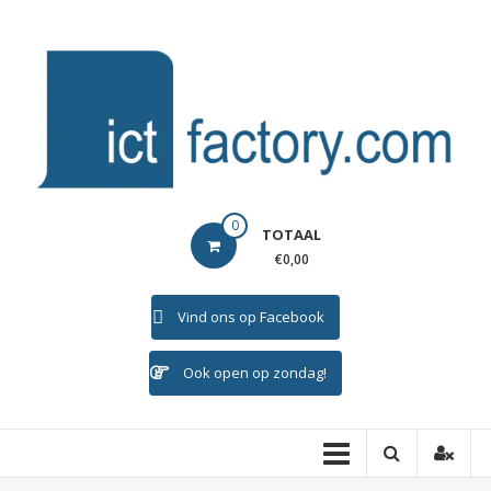
Ga
naar
de
inhoud
ICTFACTORY
0
TOTAAL
Welkom
€0,00
Vind ons op Facebook
Ook open op zondag!