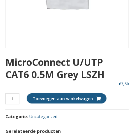
MicroConnect U/UTP
CAT6 0.5M Grey LSZH
€
3,50
MicroConnect
Toevoegen aan winkelwagen
U/UTP
CAT6
Categorie:
Uncategorized
0.5M
Grey
LSZH
Gerelateerde producten