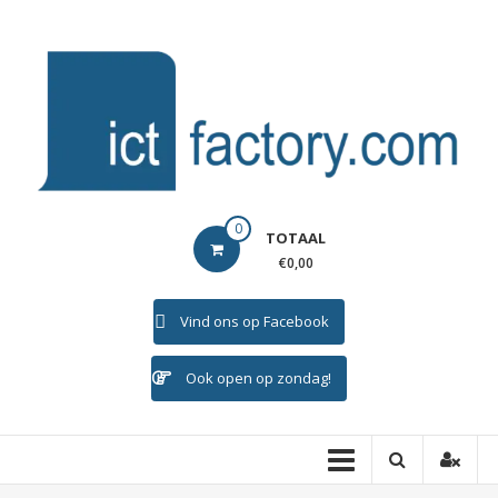
Ga
naar
de
inhoud
ICTFACTORY
0
TOTAAL
Welkom
€0,00
Vind ons op Facebook
Ook open op zondag!