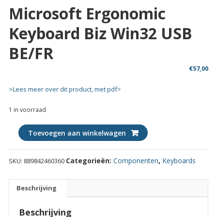
Microsoft Ergonomic
Keyboard Biz Win32 USB
BE/FR
€
57,00
>Lees meer over dit product, met pdf>
1 in voorraad
Microsoft
Toevoegen aan winkelwagen
Ergonomic
Keyboard
Categorieën:
Componenten
,
Keyboards
SKU:
889842460360
Biz
Win32
USB
Beschrijving
BE/FR
quantity
Beschrijving