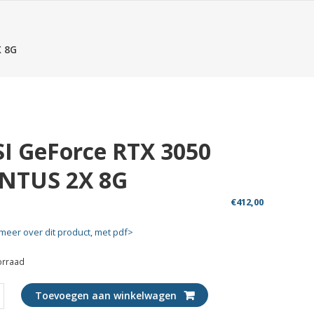
X 8G
I GeForce RTX 3050
NTUS 2X 8G
€
412,00
meer over dit product, met pdf>
orraad
Toevoegen aan winkelwagen
ce