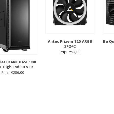
Antec Prizem 120 ARGB
Be Qu
3+2+C
Prijs:
€
94,00
iet! DARK BASE 900
E High End SILVER
Prijs:
€
286,00