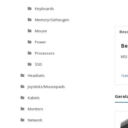
Keyboards
Memory/Geheugen
Mouse
Besc
Power
Be
Processors
MSI
SSD
Headsets
>Le
Joysticks/Mousepads
Gerel
Kabels
Monitors
Network