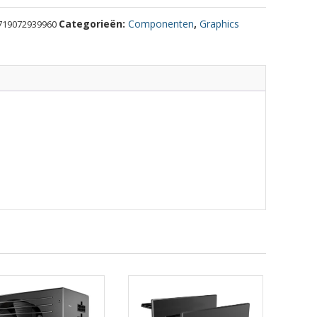
Categorieën:
Componenten
,
Graphics
719072939960
S
ty