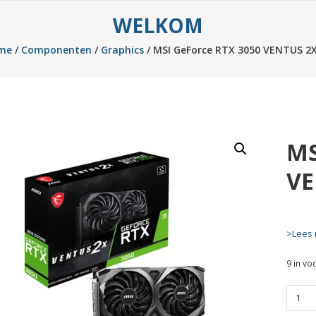
WELKOM
me
/
Componenten
/
Graphics
/ MSI GeForce RTX 3050 VENTUS 2
MS
VE
>Lees 
9 in vo
MSI
GeFor