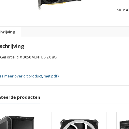
RTX
SKU:
4
3050
VENTU
2X
8G
hrijving
quanti
schrijving
 GeForce RTX 3050 VENTUS 2X 8G
es meer over dit product, met pdf>
ateerde producten