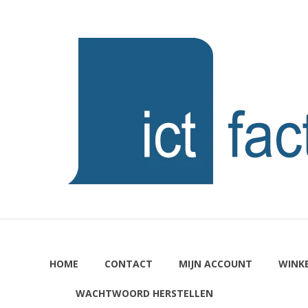
Ga
naar
ICTFACTORY
de
inhoud
Welkom
HOME
CONTACT
MIJN ACCOUNT
WINK
WACHTWOORD HERSTELLEN