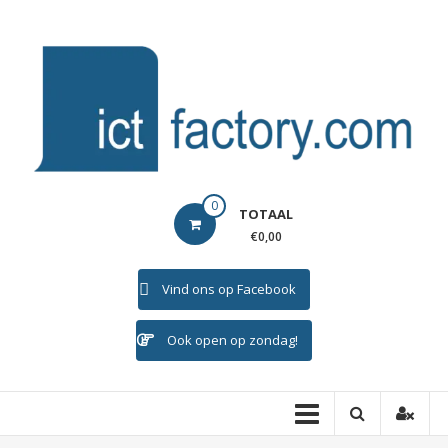
Ga
naar
de
inhoud
ICTFACTORY
0
TOTAAL
Welkom
€0,00
Vind ons op Facebook
Ook open op zondag!