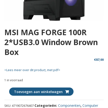
MSI MAG FORGE 100R
2*USB3.0 Window Brown
Box
€
87,00
>Lees meer over dit product, met pdf>
1 in voorraad
MSI
Toevoegen aan winkelwagen
MAG
FORGE
Categorieën:
Componenten
,
Computer
SKU:
4719072676407
100R