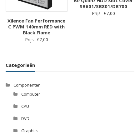
Be Quiet! HDD Slot Cover
SB601/SB801/DB700
Prijs:
€
7,00
Xilence Fan Performance
C PWM 140mm RED with
Black Flame
Prijs:
€
7,00
Categorieën
Componenten
Computer
CPU
DVD
Graphics