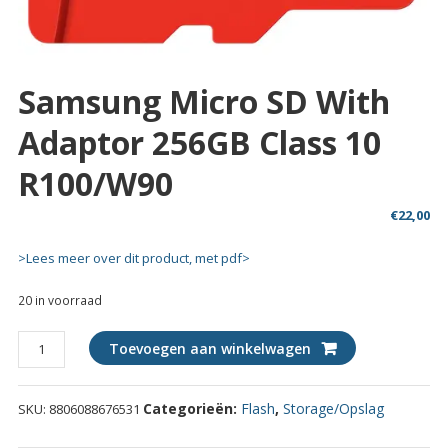
Samsung Micro SD With
Adaptor 256GB Class 10
R100/W90
€
22,00
>Lees meer over dit product, met pdf>
20 in voorraad
Samsung
Toevoegen aan winkelwagen
Micro
SD
Categorieën:
Flash
,
Storage/Opslag
SKU:
8806088676531
with
adaptor