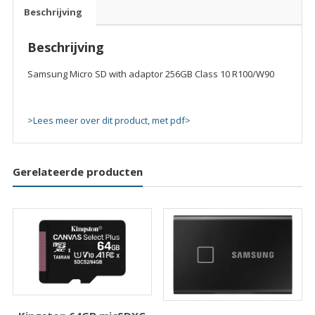
256GB
Beschrijving
Class
10
Beschrijving
R100/W90
quantity
Samsung Micro SD with adaptor 256GB Class 10 R100/W90
>Lees meer over dit product, met pdf>
Gerelateerde producten