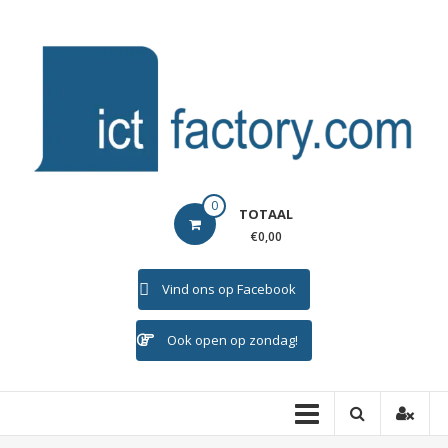
Ga
naar
de
inhoud
ICTFACTORY
0
TOTAAL
Welkom
€0,00
Vind ons op Facebook
Ook open op zondag!