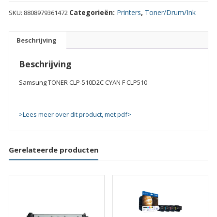
CLP-
Categorieën:
Printers
,
Toner/Drum/Ink
SKU:
8808979361472
510D2C
CYAN
F
Beschrijving
CLP510
quantity
Beschrijving
Samsung TONER CLP-510D2C CYAN F CLP510
>Lees meer over dit product, met pdf>
Gerelateerde producten