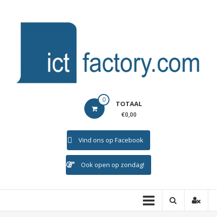
Ga
naar
de
inhoud
ICTFACTORY
0
TOTAAL
Welkom
€0,00
Vind ons op Facebook
Ook open op zondag!