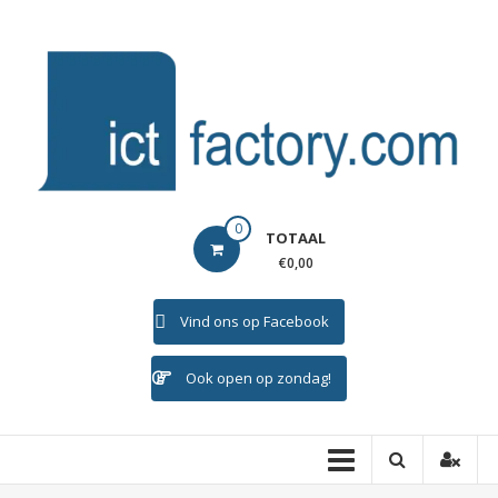
Ga
naar
de
inhoud
ICTFACTORY
0
TOTAAL
Welkom
€0,00
Vind ons op Facebook
Ook open op zondag!