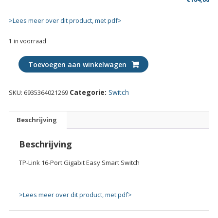
>Lees meer over dit product, met pdf>
1 in voorraad
TP-
Toevoegen aan winkelwagen
Link
16-
Categorie:
Switch
SKU:
6935364021269
Port
Gigabit
Easy
Beschrijving
Smart
Switch
Beschrijving
quantity
TP-Link 16-Port Gigabit Easy Smart Switch
>Lees meer over dit product, met pdf>