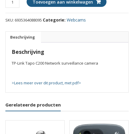
Toevoegen aan winkelwagen
Link
Tapo
Categorie:
Webcams
SKU:
6935364088095
C200
Network
surveillance
Beschrijving
camera
quantity
Beschrijving
TP-Link Tapo C200 Network surveillance camera
>Lees meer over dit product, met pdf>
Gerelateerde producten