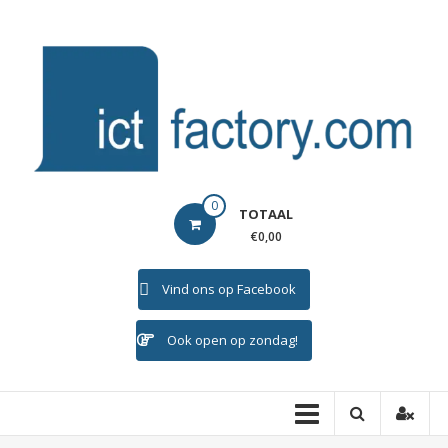
Ga
naar
de
inhoud
ICTFACTORY
0
TOTAAL
Welkom
€0,00
Vind ons op Facebook
Ook open op zondag!