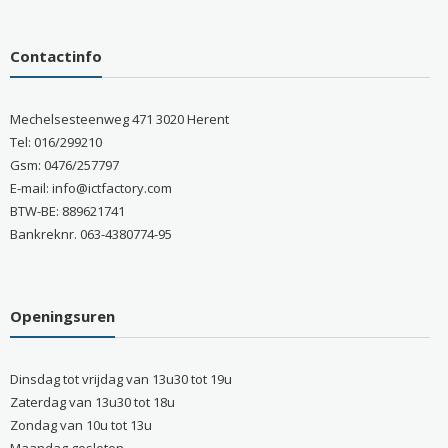
Contactinfo
Mechelsesteenweg 471 3020 Herent
Tel: 016/299210
Gsm: 0476/257797
E-mail: info@ictfactory.com
BTW-BE: 889621741
Bankreknr. 063-4380774-95
Openingsuren
Dinsdag tot vrijdag van 13u30 tot 19u
Zaterdag van 13u30 tot 18u
Zondag van 10u tot 13u
Maandag gesloten