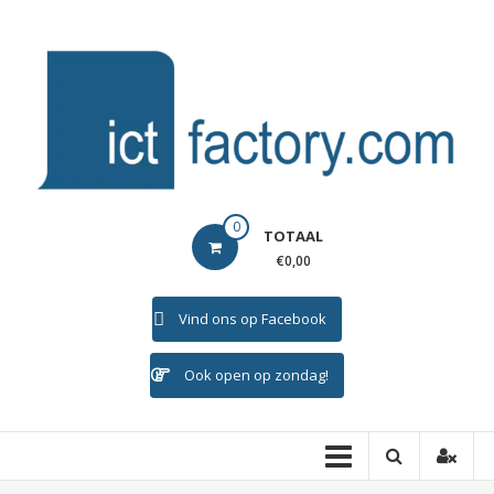
Ga
naar
de
inhoud
ICTFACTORY
0
TOTAAL
Welkom
€0,00
Vind ons op Facebook
Ook open op zondag!