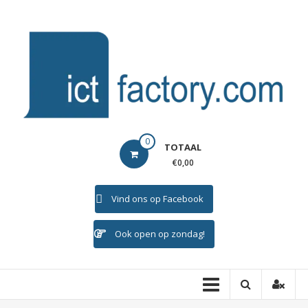
Ga
naar
de
inhoud
ICTFACTORY
0
TOTAAL
Welkom
€0,00
Vind ons op Facebook
Ook open op zondag!