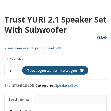
Trust YURI 2.1 Speaker Set
With Subwoofer
€
83,00
>Lees meer over dit product, met pdf>
4 in voorraad
Trust
Toevoegen aan winkelwagen
YURI
2.1
Categorie:
Speakers/Box
SKU:
8713439236965
Speaker
Set
with
Beschrijving
Subwoofer
quantity