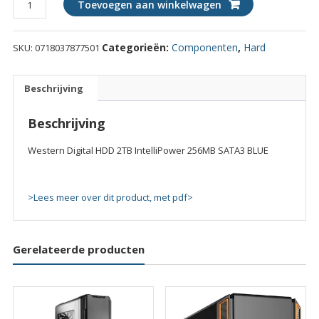
Toevoegen aan winkelwagen
Digital
HDD
Categorieën:
Componenten
,
Hard
SKU:
0718037877501
2TB
IntelliPower
256MB
Beschrijving
SATA3
BLUE
Beschrijving
quantity
Western Digital HDD 2TB IntelliPower 256MB SATA3 BLUE
>Lees meer over dit product, met pdf>
Gerelateerde producten