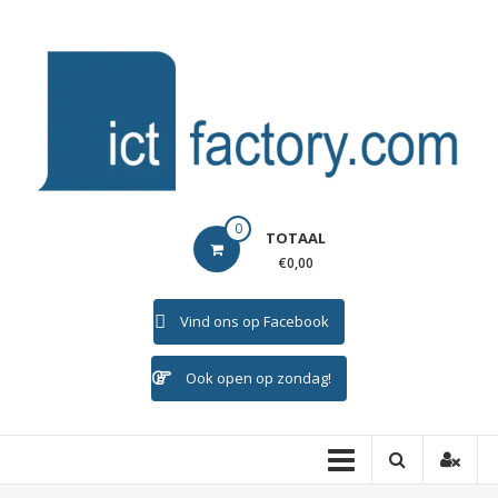
Ga
naar
de
inhoud
ICTFACTORY
0
TOTAAL
Welkom
€0,00
Vind ons op Facebook
Ook open op zondag!