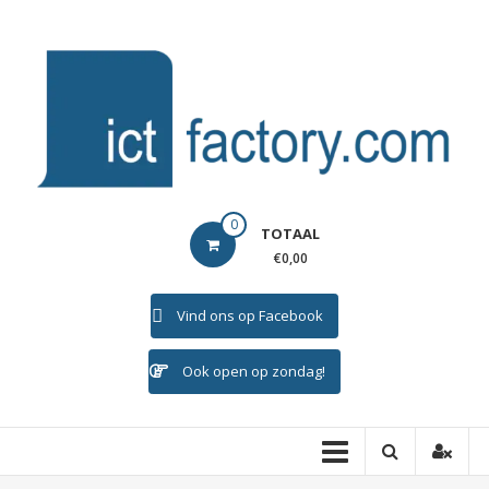
Ga
naar
de
inhoud
ICTFACTORY
0
TOTAAL
Welkom
€0,00
Vind ons op Facebook
Ook open op zondag!