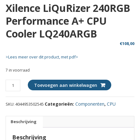
Xilence LiQuRizer 240RGB
Performance A+ CPU
Cooler LQ240ARGB
€
108,00
>Lees meer over dit product, met pdf>
7 in voorraad
Xilence
Toevoegen aan winkelwagen
LiQuRizer
240RGB
Categorieën:
Componenten
,
CPU
SKU:
4044953502545
Performance
A+
CPU
Beschrijving
Cooler
LQ240ARGB
Beschrijving