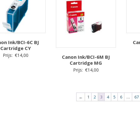
on Ink/BCI-6C BJ
Ca
Cartridge CY
Prijs:
€
14,00
Canon Ink/BCI-6M BJ
Cartridge MG
Prijs:
€
14,00
←
1
2
3
4
5
6
…
67