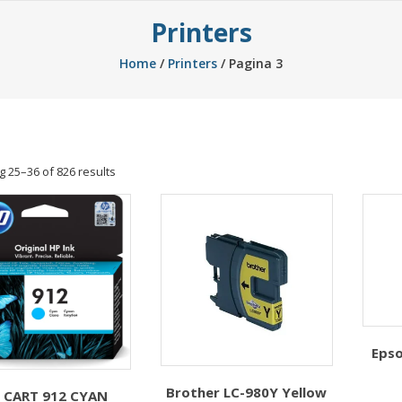
Printers
Home
/
Printers
/ Pagina 3
Sorted
 25–36 of 826 results
by
price:
low
to
high
Epso
Brother LC-980Y Yellow
 CART 912 CYAN