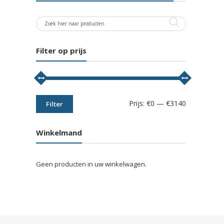
Filter op prijs
Min.
Max.
Prijs:
€0
—
€3140
Filter
prijs
prijs
Winkelmand
Geen producten in uw winkelwagen.