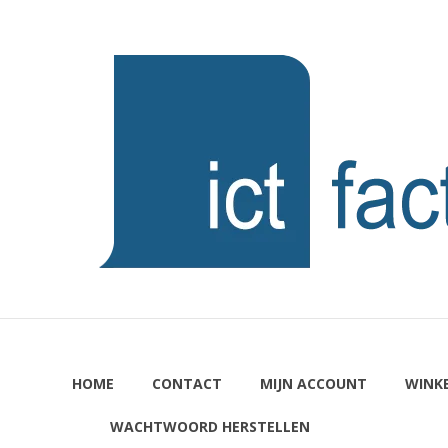
Ga
naar
ICTFACTORY
de
inhoud
Welkom
HOME
CONTACT
MIJN ACCOUNT
WINK
WACHTWOORD HERSTELLEN