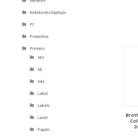
Network
Notebooks/laptops
PC
Powerline
Printers
AIO
All
Inkt
Label
Labels
Brot
Laser
Col
D
Papier