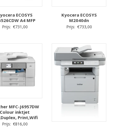
yocera ECOSYS
Kyocera ECOSYS
526CDW A4 MFP
M2040dn
Prijs:
€
731,00
Prijs:
€
733,00
ther MFC-J6957DW
Colour inktjet
,Duplex, Print,Wifi
Prijs:
€
816,00