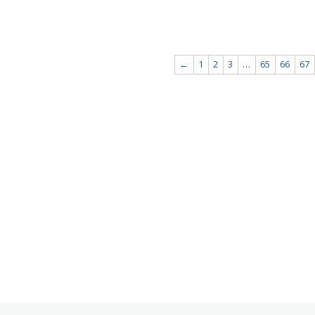
←
1
2
3
…
65
66
67