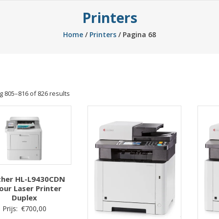
Printers
Home
/
Printers
/ Pagina 68
Sorted
 805–816 of 826 results
by
price:
low
to
high
ther HL-L9430CDN
our Laser Printer
Duplex
Prijs:
€
700,00