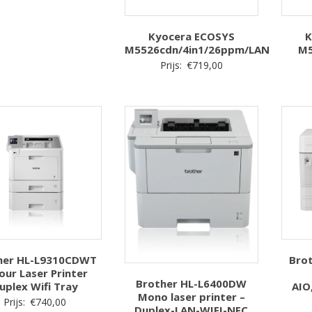
Kyocera ECOSYS
K
M5526cdn/4in1/26ppm/LAN
M5
Prijs:
€
719,00
her HL-L9310CDWT
Bro
our Laser Printer
Brother HL-L6400DW
uplex Wifi Tray
AIO
Mono laser printer –
Prijs:
€
740,00
Duplex-LAN-WIFI-NFC