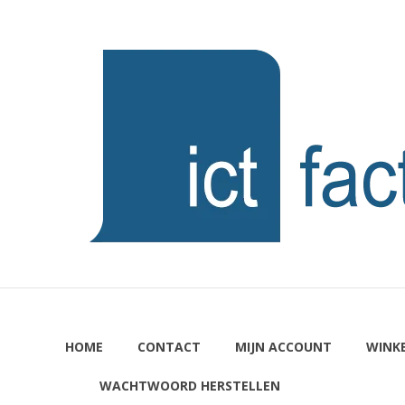
Ga
naar
ICTFACTORY
de
inhoud
Welkom
HOME
CONTACT
MIJN ACCOUNT
WINK
WACHTWOORD HERSTELLEN