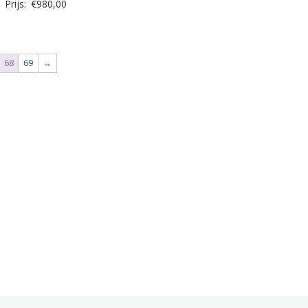
Prijs:
€
980,00
68
69
→