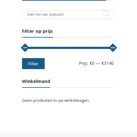
Filter op prijs
Min.
Max.
Prijs:
€0
—
€3140
Filter
prijs
prijs
Winkelmand
Geen producten in uw winkelwagen.