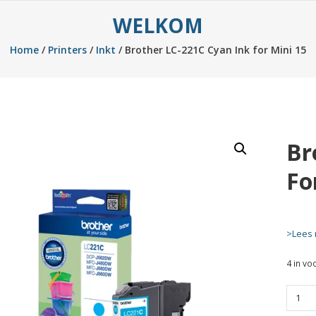
WELKOM
Home
/
Printers
/
Inkt
/ Brother LC-221C Cyan Ink for Mini 15
Br
Fo
>Lees 
4 in vo
Brothe
LC-