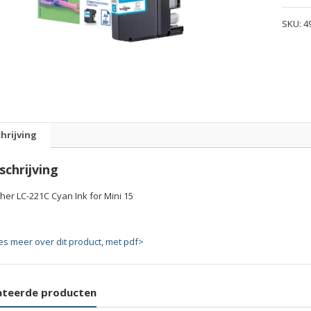
221C
SKU:
4
Cyan
Ink
for
Mini
15
quanti
hrijving
schrijving
her LC-221C Cyan Ink for Mini 15
es meer over dit product, met pdf>
ateerde producten