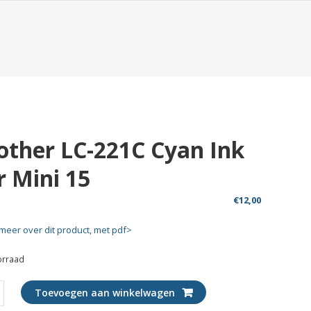
other LC-221C Cyan Ink
r Mini 15
€
12,00
meer over dit product, met pdf>
orraad
r
Toevoegen aan winkelwagen