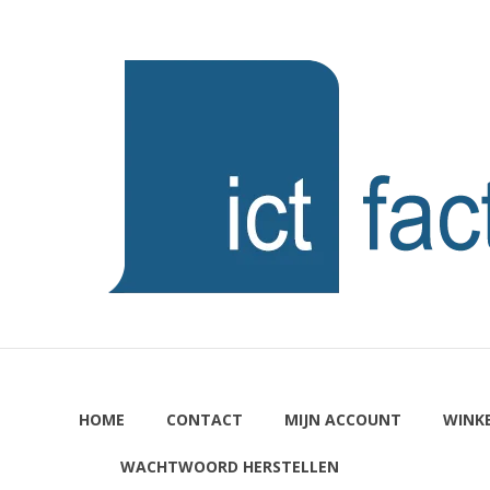
Ga
naar
ICTFACTORY
de
inhoud
Welkom
HOME
CONTACT
MIJN ACCOUNT
WINK
WACHTWOORD HERSTELLEN