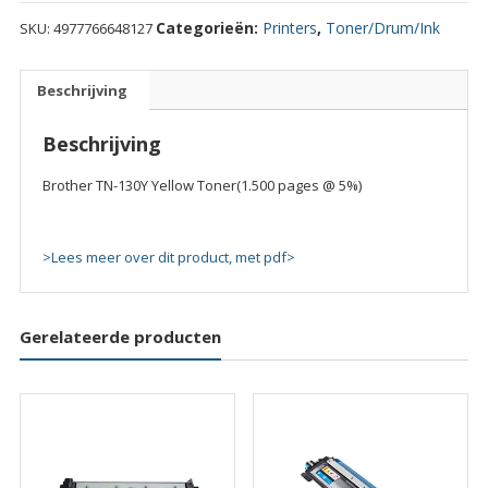
130Y
Categorieën:
Printers
,
Toner/Drum/Ink
SKU:
4977766648127
Yellow
Toner(1.500
pages
Beschrijving
@
5%)
Beschrijving
quantity
Brother TN-130Y Yellow Toner(1.500 pages @ 5%)
>Lees meer over dit product, met pdf>
Gerelateerde producten