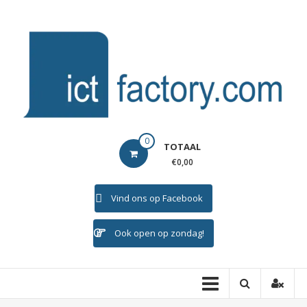
Ga
naar
de
inhoud
ICTFACTORY
0
TOTAAL
Welkom
€0,00
Vind ons op Facebook
Ook open op zondag!