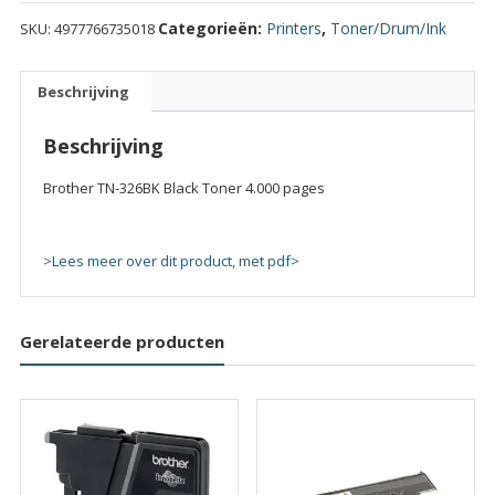
326BK
Categorieën:
Printers
,
Toner/Drum/Ink
SKU:
4977766735018
Black
Toner
4.000
Beschrijving
pages
quantity
Beschrijving
Brother TN-326BK Black Toner 4.000 pages
>Lees meer over dit product, met pdf>
Gerelateerde producten