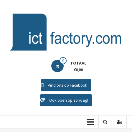
Ga
naar
de
inhoud
ICTFACTORY
0
TOTAAL
Welkom
€0,00
Vind ons op Facebook
Ook open op zondag!