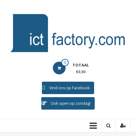
Ga
naar
de
inhoud
ICTFACTORY
0
TOTAAL
Welkom
€0,00
Vind ons op Facebook
Ook open op zondag!