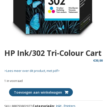
HP Ink/302 Tri-Colour Cart
€
30,00
>Lees meer over dit product, met pdf>
1 in voorraad
HP
Toevoegen aan winkelwagen
Ink/302
Tri-
Categorieën:
Inkt
,
Printers
SKU:
888793802977
Colour