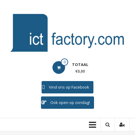
Ga
naar
de
inhoud
ICTFACTORY
0
TOTAAL
Welkom
€0,00
Vind ons op Facebook
Ook open op zondag!