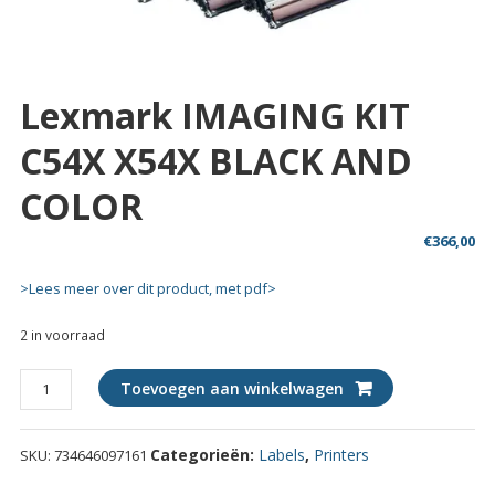
Lexmark IMAGING KIT
C54X X54X BLACK AND
COLOR
€
366,00
>Lees meer over dit product, met pdf>
2 in voorraad
Lexmark
Toevoegen aan winkelwagen
IMAGING
KIT
Categorieën:
Labels
,
Printers
SKU:
734646097161
C54X
X54X