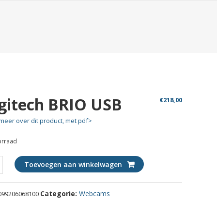
gitech BRIO USB
€
218,00
meer over dit product, met pdf>
orraad
ch
Toevoegen aan winkelwagen
Categorie:
Webcams
099206068100
ty