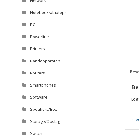
Network
Notebooks/laptops
PC
Powerline
Printers
Randapparaten
Besc
Routers
Smartphones
Be
Software
Log
Speakers/Box
>Le
Storage/Opslag
Switch