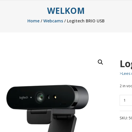
WELKOM
Home
/
Webcams
/ Logitech BRIO USB
Lo
>Lees 
2 in vo
Logite
BRIO
USB
SKU:
5
quanti