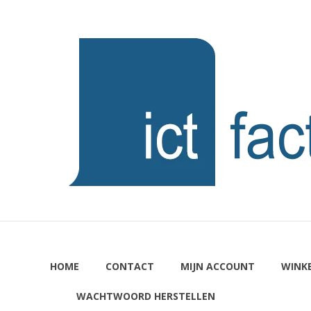
Ga
naar
ICTFACTORY
de
inhoud
Welkom
HOME
CONTACT
MIJN ACCOUNT
WINK
WACHTWOORD HERSTELLEN