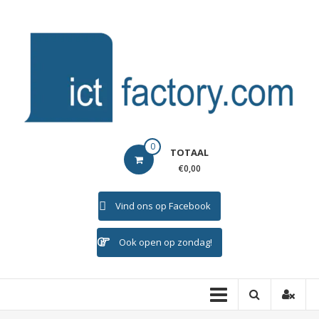
Ga
naar
de
inhoud
ICTFACTORY
0
TOTAAL
Welkom
€0,00
Vind ons op Facebook
Ook open op zondag!