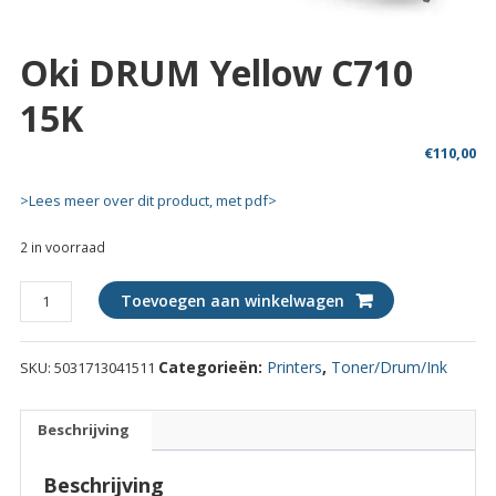
Oki DRUM Yellow C710
15K
€
110,00
>Lees meer over dit product, met pdf>
2 in voorraad
Oki
Toevoegen aan winkelwagen
DRUM
Yellow
Categorieën:
Printers
,
Toner/Drum/Ink
SKU:
5031713041511
C710
15K
quantity
Beschrijving
Beschrijving