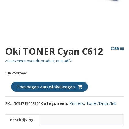
Oki TONER Cyan C612
€
239,00
>Lees meer over dit product, met pdf>
1 in voorraad
Oki
Toevoegen aan winkelwagen
TONER
Cyan
Categorieën:
Printers
,
Toner/Drum/Ink
SKU:
5031713068396
C612
quantity
Beschrijving