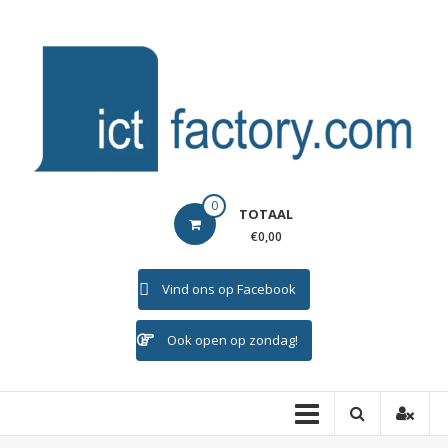
Ga
naar
de
inhoud
ICTFACTORY
0
TOTAAL
Welkom
€0,00
Vind ons op Facebook
Ook open op zondag!