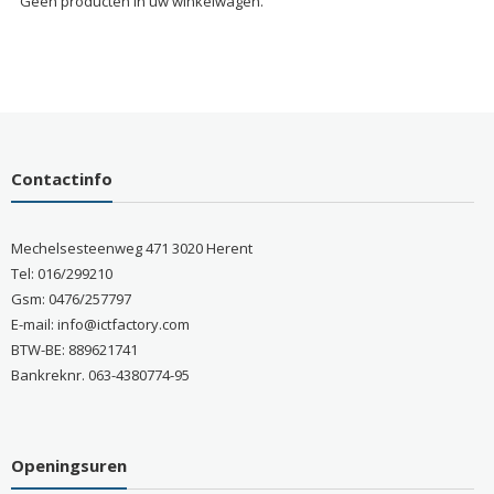
Geen producten in uw winkelwagen.
Contactinfo
Mechelsesteenweg 471 3020 Herent
Tel: 016/299210
Gsm: 0476/257797
E-mail: info@ictfactory.com
BTW-BE: 889621741
Bankreknr. 063-4380774-95
Openingsuren